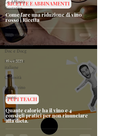
Le Affinità
RICETTE E ABBINAMENTI
Gustative
Come fare una riduzione di vino
Ricette e
rosso | Ricetta
abbinamenti
Degustazioni
Denominazioni
Doc e Docg
Eccellenze
30 set 2023
italiane
Curiosità
Meme vino
Eventi
PUPI TEACH
Quante calorie ha il vino e 4
consigli pratici per non rinunciare
alla dieta.