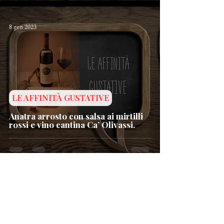
8 gen 2023
LE AFFINITÀ GUSTATIVE
Anatra arrosto con salsa ai mirtilli
rossi e vino cantina Ca’ Olivassi.
26 dic 2022