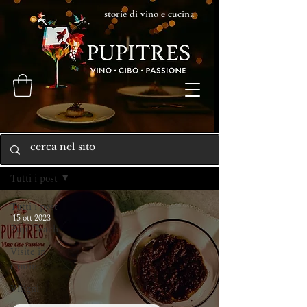
storie di vino e cucina
Home
Tutti i post
Tutti i post
15 ott 2023
Pupi Teach
Visite in
cantina
Vitigni