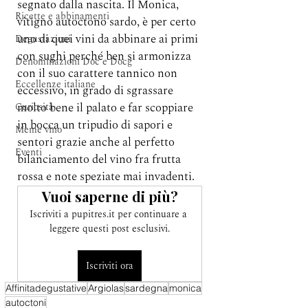
segnato dalla nascita. Il Monica, 
Ricette e abbinamenti
vitigno autoctono sardo, è per certo 
uno di quei vini da abbinare ai primi 
Degustazioni
con sughi perché ben si armonizza 
Denominazioni Doc e Docg
con il suo carattere tannico non 
Eccellenze italiane
eccessivo, in grado di sgrassare 
molto bene il palato e far scoppiare 
Curiosità
in bocca un tripudio di sapori e 
Meme vino
sentori grazie anche al perfetto 
Eventi
bilanciamento del vino fra frutta 
rossa e note speziate mai invadenti. 
Vuoi saperne di più?
Iscriviti a pupitres.it per continuare a 
leggere questi post esclusivi.
Iscriviti ora
Affinitadegustative
Argiolas
sardegna
monica
autoctoni