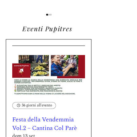
Eventi Pupitres
Petto di pollo (cottura a
Anatra arrosto c
bassa temperatura)
salsa ai mirtilli r
con crema di zucca e
vino cantina Ca’
vino Lo Triolet.
Olivassi.
36 giorni all'evento
Festa della Vendemmia
Vol.2 – Cantina Col Parè
dom 13 set