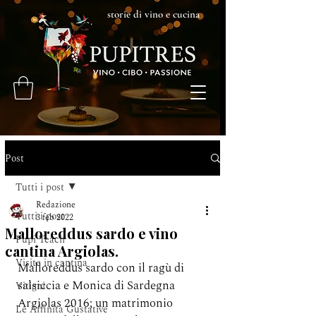
storie di vino e cucina
Post
Tutti i post
Redazione
Tutti i post
3 feb 2022
Malloreddus sardo e vino
Pupi Teach
cantina Argiolas.
Visite in cantina
Malloreddus sardo con il ragù di 
salsiccia e Monica di Sardegna 
Vitigni
Argiolas 2016; un matrimonio 
Le Affinità Gustative