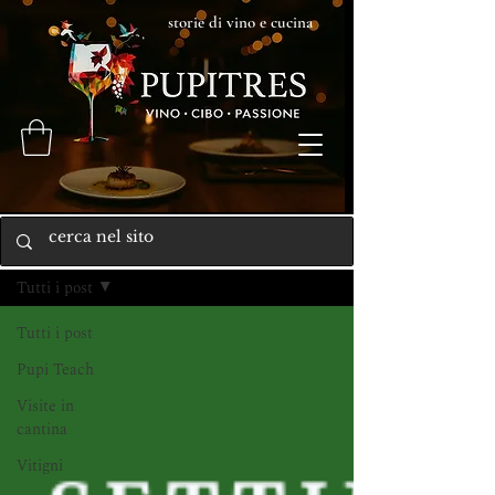
storie di vino e cucina
Home
Tutti i post
Tutti i post
Pupi Teach
Visite in
cantina
Vitigni