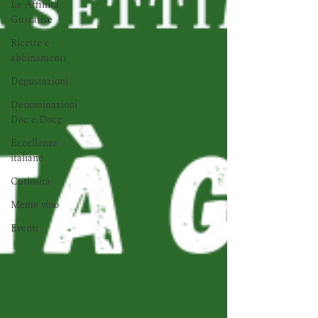
Le Affinità
Gustative
Ricette e
abbinamenti
Degustazioni
Denominazioni
Doc e Docg
Eccellenze
italiane
Curiosità
Meme vino
Eventi