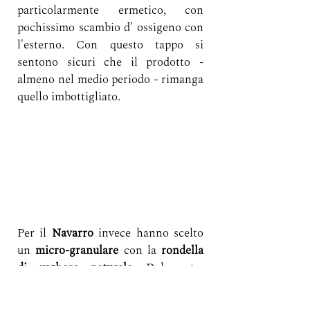
particolarmente ermetico, con 
pochissimo scambio d' ossigeno con 
l'esterno. Con questo tappo si 
sentono sicuri che il prodotto - 
almeno nel medio periodo - rimanga 
quello imbottigliato.
Per il 
Navarro
 invece hanno scelto 
un 
micro-granulare
 con la 
rondella 
di sughero naturale
. Del resto, 
ormai, il tappo intero in sughero 
non viene più usato in quanto  