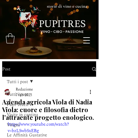
storie di vino e cucina
Post
Tutti i post
Redazione
Tutti i post
7 feb 2025
Azienda agricola Viola di Nadia
Pupi Teach
Viola: cuore e filosofia dietro
Visite in cantina
l'attraente progetto enologico.
https://www.youtube.com/watch?
Vitigni
v=bzLSwbSxEBg
Le Affinità Gustative