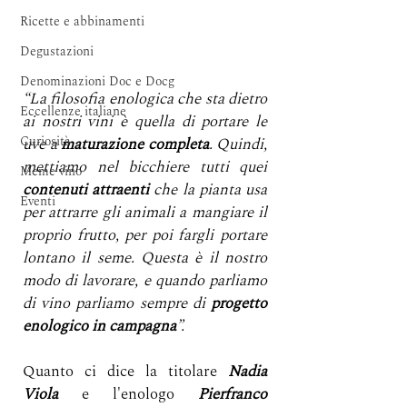
Ricette e abbinamenti
Degustazioni
Denominazioni Doc e Docg
“La filosofia enologica che sta dietro 
Eccellenze italiane
ai nostri vini è quella di portare le 
Curiosità
uve a 
maturazione completa
. Quindi, 
mettiamo nel bicchiere tutti quei 
Meme vino
contenuti attraenti
 che la pianta usa 
Eventi
per attrarre gli animali a mangiare il 
proprio frutto, per poi fargli portare 
lontano il seme. Questa è il nostro 
modo di lavorare, e quando parliamo 
di vino parliamo sempre di 
progetto 
enologico in campagna
”.
Quanto ci dice la titolare 
Nadia 
Viola
 e l'enologo 
Pierfranco 