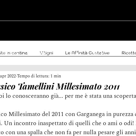
ite in cantina
Vitigni
Le Affinità Gustative
Ricett
enti Italia
Candidatura vino
Cantine
Vini e punteggi
Vide
 apr 2022
Tempo di lettura: 1 min
oni Doc e Docg
Eccellenze italiane
Curiosità
Me
sico Tamellini Millesimato 2011
oi lo conosceranno già... per me è stata una scopert
o Millesimato del 2011 con Garganega in purezza d
. Un incontro inaspettato di quelli che o ami o odi!
o con una spalla che non fa per nulla pesare gli ann