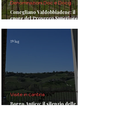
Denominazioni Doc e Docg
Conegliano Valdobbiadene: il
cuore del Prosecco Superiore
DOCG
19 lug
Visite in cantina
Borgo Antico: il silenzio delle
colline e la voce del vino