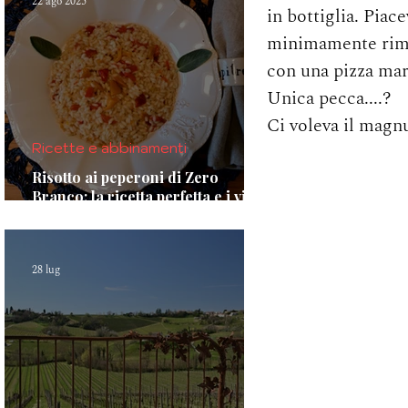
22 ago 2025
in bottiglia. Piac
minimamente rimpi
con una pizza marg
Unica pecca....? 
Ci voleva il magnu
Ricette e abbinamenti
Risotto ai peperoni di Zero
Branco: la ricetta perfetta e i vini
da abbinare.
28 lug