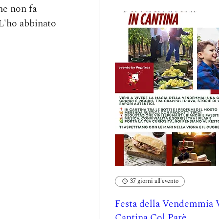
he non fa 
L'ho abbinato 
37 giorni all'evento
Festa della Vendemmia V
Cantina Col Parè