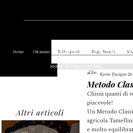
Tutti i post
Pupi Teach
Vis
Home
Chi siamo
Tesseramento
Eventi Pupitres
Ev
storie di vino e cucina
Kevin Durigon
26
Degustazioni
Denominazi
Metodo Clas
Chissà quanti di v
piacevole! 
Un Metodo Classic
Altri articoli
agricola Tamellini
e molto equilibrat