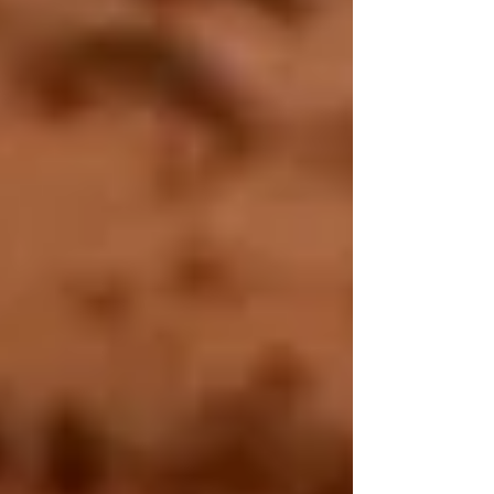
condivideremo in nostri piccoli segreti che
usiamo per preparare un risotto ai peperoni
perfetto, dalla scelta degli