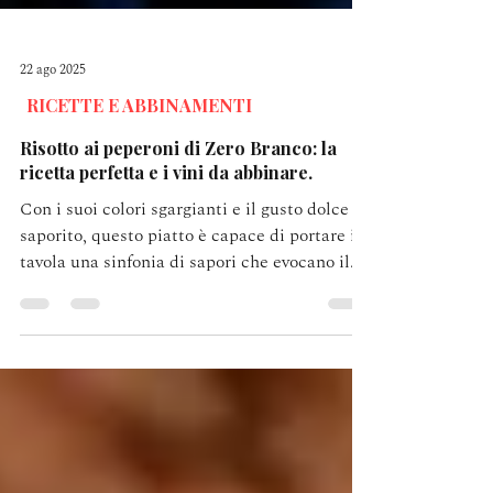
22 ago 2025
RICETTE E ABBINAMENTI
Risotto ai peperoni di Zero Branco: la
ricetta perfetta e i vini da abbinare.
Con i suoi colori sgargianti e il gusto dolce e
saporito, questo piatto è capace di portare in
tavola una sinfonia di sapori che evocano il
sole e la spensieratezza delle giornate estive.
I peperoni non solo conferiscono un tocco di
colore irresistibile, ma arricchiscono il piatto
con le loro proprietà nutritive e il loro sapore
inconfondibile. In questo post,