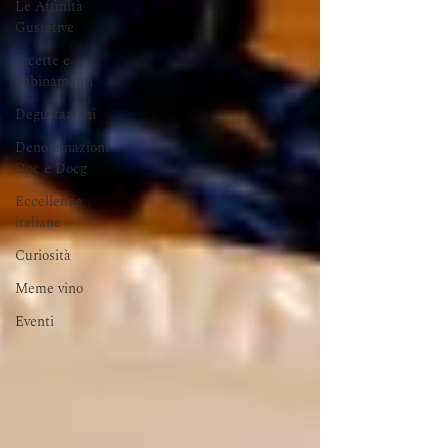
Le Affinità
Gustative
Ricette e
abbinamenti
Degustazioni
Denominazioni
Doc e Docg
Eccellenze
italiane
Curiosità
Meme vino
Eventi