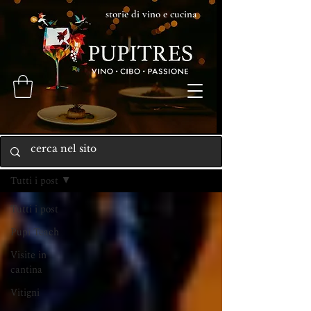
storie di vino e cucina
Home
Tutti i post
Tutti i post
Pupi Teach
Visite in
cantina
Vitigni