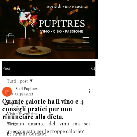
storie di vino e cucina
Post
Tutti i post
Staff Pupitres
Tutti i post
30 set 2023
Quante calorie ha il vino e 4
Pupi Teach
consigli pratici per non
Visite in cantina
rinunciare alla dieta.
Sei un amante del vino ma sei 
Vitigni
preoccupato per le troppe calorie? 
Le Affinità Gustative