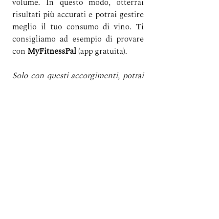
volume. In questo modo, otterrai 
risultati più accurati e potrai gestire 
meglio il tuo consumo di vino. Ti 
consigliamo ad esempio di provare 
con 
MyFitnessPal
 (app gratuita).
Solo con questi accorgimenti, potrai 
continuare a degustare i tuoi vini 
preferiti senza compromettere i tuoi 
obiettivi di salute e benessere. 
Cin cin!
salute
Pupi Teach