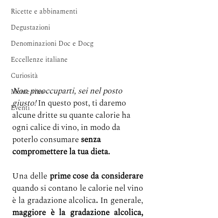
Ricette e abbinamenti
Degustazioni
Denominazioni Doc e Docg
Eccellenze italiane
Curiosità
Non preoccuparti, sei nel posto 
Meme vino
giusto! 
In questo post, ti daremo 
Eventi
alcune dritte su quante calorie ha 
ogni calice di vino, in modo da 
poterlo consumare 
senza 
compromettere la tua dieta.
Una delle 
prime cose da considerare
quando si contano le calorie nel vino 
è la gradazione alcolica
.
 In generale, 
maggiore è la gradazione alcolica, 