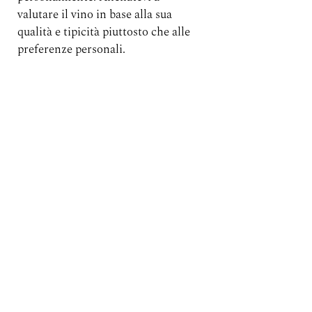
valutare il vino in base alla sua 
qualità e tipicità piuttosto che alle 
preferenze personali.
Conclusioni: Diventare un esperto 
di degustazione alla cieca
Diventare un esperto di 
degustazione alla cieca è un viaggio 
emozionante che richiede dedizione 
e pratica continua. Seguendo questi 
4 passi potrete sviluppare i vostri 
sensi, ampliare le vostre conoscenze 
e affinare la vostra capacità di 
identificare le caratteristiche del 
vino. Sia che aspiriate a diventare 
un sommelier o che vogliate 
semplicemente impressionare i 
vostri amici a una cena, la 