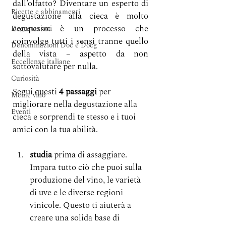
dall’olfatto? Diventare un esperto di 
Ricette e abbinamenti
degustazione alla cieca è molto 
compesso: è un processo che 
Degustazioni
coinvolge tutti i sensi tranne quello 
Denominazioni Doc e Docg
della vista – aspetto da non 
Eccellenze italiane
sottovalutare per nulla.
Curiosità
Segui questi 
4 passaggi
 per 
Meme vino
migliorare nella degustazione alla 
Eventi
cieca e sorprendi te stesso e i tuoi 
amici con la tua abilità.
studia
 prima di assaggiare. 
Impara tutto ciò che puoi sulla 
produzione del vino, le varietà 
di uve e le diverse regioni 
vinicole. Questo ti aiuterà a 
creare una solida base di 