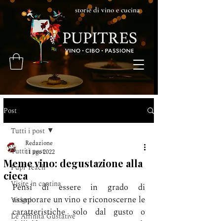
storie di vino e cucina
Post
Tutti i post
Redazione
Tutti i post
11 ago 2022
Meme vino: degustazione alla
Pupi Teach
cieca
Visite in cantina
Pensi di essere in grado di 
assaporare un vino e riconoscerne le 
Vitigni
caratteristiche solo dal gusto o 
Le Affinità Gustative