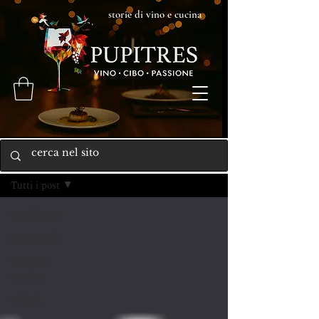
storie di vino e cucina
Home
Tutti i post
Tutti i post
Pupi Teach
Visite in
cantina
Vitigni