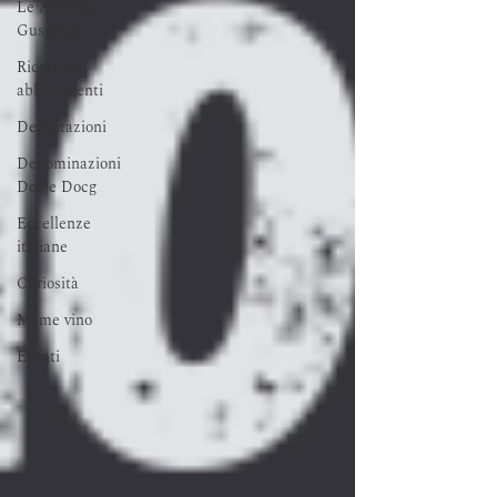
Le Affinità
Gustative
Ricette e
abbinamenti
Degustazioni
Denominazioni
Doc e Docg
Eccellenze
italiane
Curiosità
Meme vino
Eventi