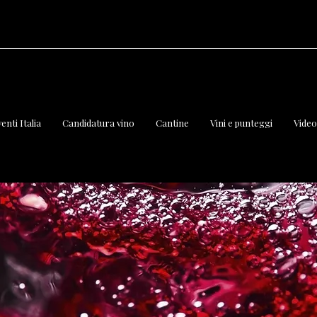
enti Italia
Candidatura vino
Cantine
Vini e punteggi
Vide