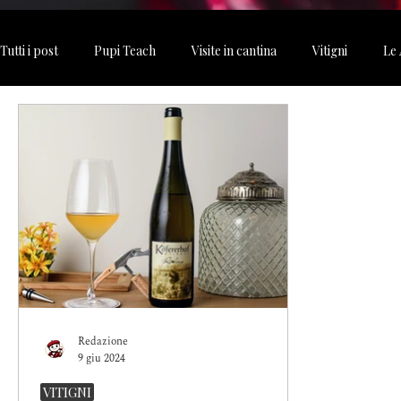
Tutti i post
Pupi Teach
Visite in cantina
Vitigni
Le 
Meme vino
Eventi
Redazione
9 giu 2024
VITIGNI