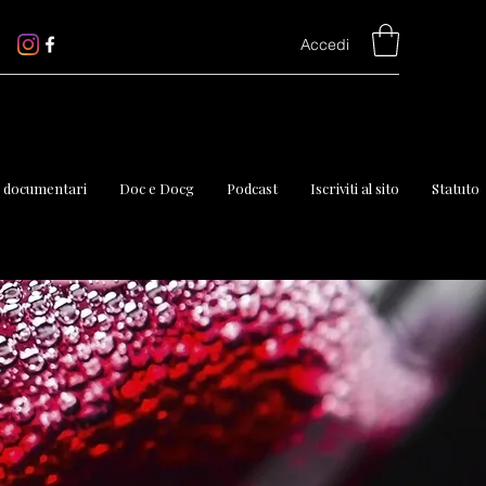
Accedi
o documentari
Doc e Docg
Podcast
Iscriviti al sito
Statuto