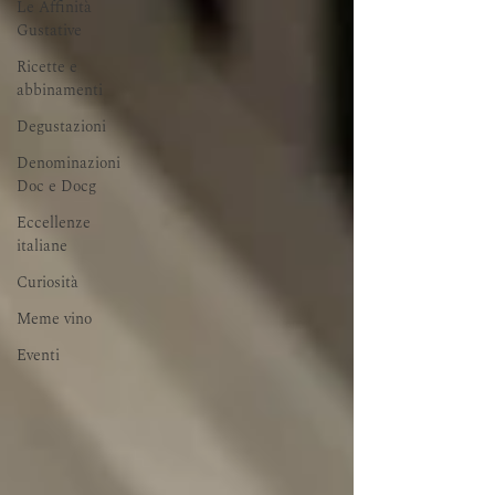
Le Affinità
Gustative
Ricette e
abbinamenti
Degustazioni
Denominazioni
Doc e Docg
Eccellenze
italiane
Curiosità
Meme vino
Eventi