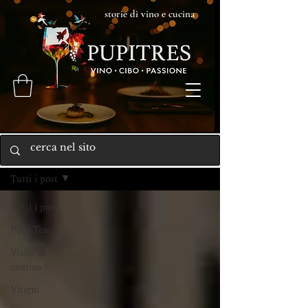
storie di vino e cucina
Home
Tutti i post
Tutti i post
Pupi Teach
Visite in
cantina
Vitigni