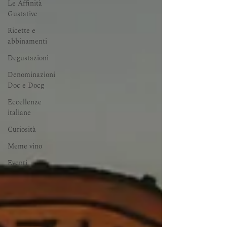
Le Affinità
Gustative
Ricette e
abbinamenti
Degustazioni
Denominazioni
Doc e Docg
Eccellenze
italiane
Curiosità
Meme vino
Eventi