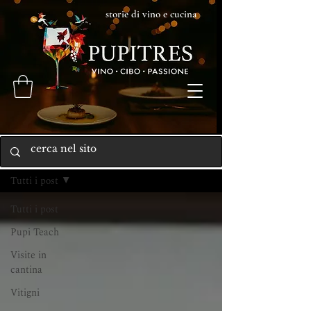
storie di vino e cucina
Home
Tutti i post
Tutti i post
Pupi Teach
Visite in
cantina
Vitigni