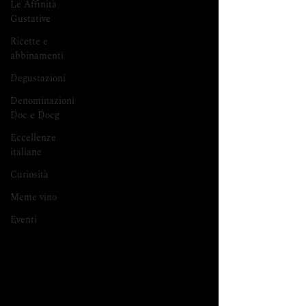
Le Affinità
Gustative
Ricette e
abbinamenti
Degustazioni
Denominazioni
Doc e Docg
Eccellenze
italiane
Curiosità
Meme vino
Eventi