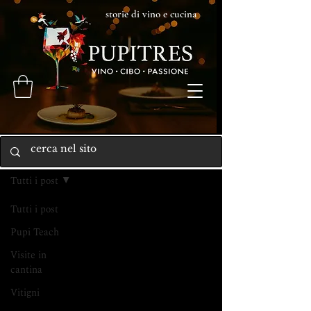
storie di vino e cucina
Home
Tutti i post
Tutti i post
Pupi Teach
Visite in
cantina
Vitigni