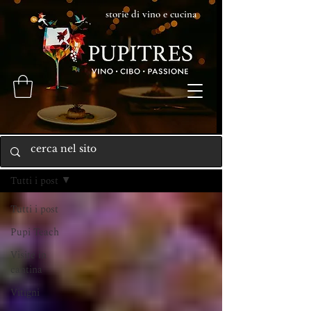
storie di vino e cucina
Home
Tutti i post
Tutti i post
Pupi Teach
Visite in
cantina
Vitigni