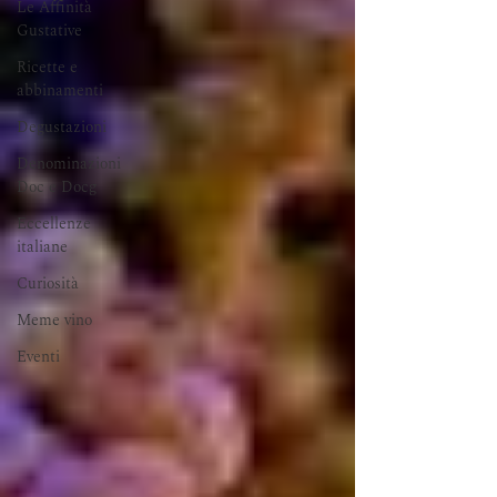
Le Affinità
Gustative
Ricette e
abbinamenti
Degustazioni
Denominazioni
Doc e Docg
Eccellenze
italiane
Curiosità
Meme vino
Eventi