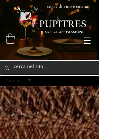
storie di vino e cucina
Home
Tutti i post
Tutti i post
Pupi Teach
Visite in
cantina
Vitigni