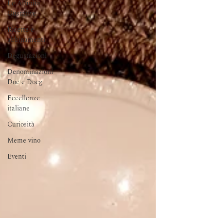
Le Affinità
Gustative
Ricette e
abbinamenti
Degustazioni
Denominazioni
Doc e Docg
Eccellenze
italiane
Curiosità
Meme vino
Eventi