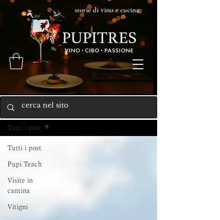
storie di vino e cucina
Home
Tutti i post
Tutti i post
Pupi Teach
Visite in
cantina
Vitigni