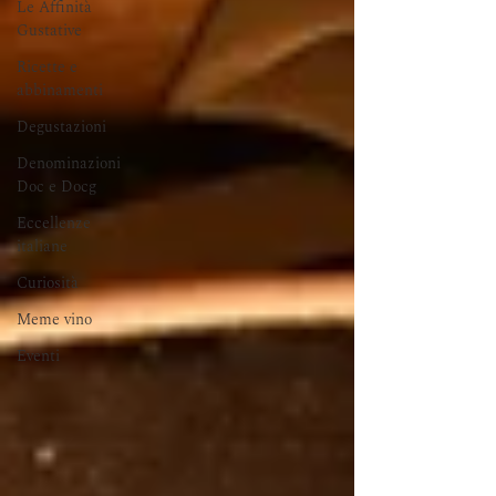
Le Affinità
Gustative
Ricette e
abbinamenti
Degustazioni
Denominazioni
Doc e Docg
Eccellenze
italiane
Curiosità
Meme vino
Eventi