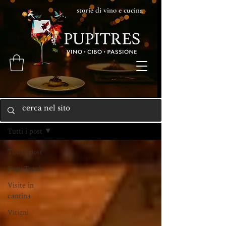
storie di vino e cucina
Home
Tutti i post
Tutti i post
Pupi Teach
Visite in
cantina
Vitigni