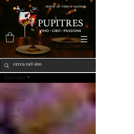
storie di vino e cucina
Home
Tutti i post
Tutti i post
Pupi Teach
Visite in
cantina
Vitigni