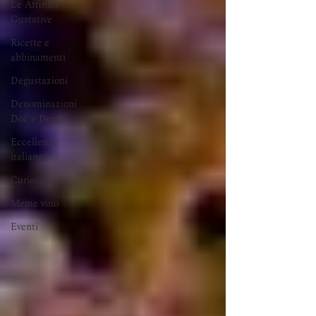
Le Affinità
Gustative
Ricette e
abbinamenti
Degustazioni
Denominazioni
Doc e Docg
Eccellenze
italiane
Curiosità
Meme vino
Eventi