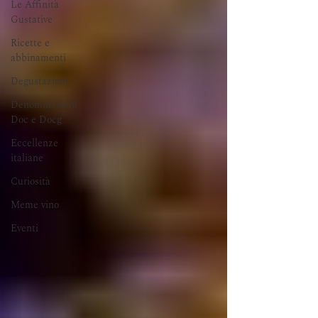
Le Affinità
Gustative
Ricette e
abbinamenti
Degustazioni
Denominazioni
Doc e Docg
Eccellenze
italiane
Curiosità
Meme vino
Eventi