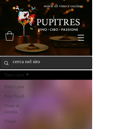
storie di vino e cucina
Home
Tutti i post
Tutti i post
Pupi Teach
Visite in
cantina
Vitigni