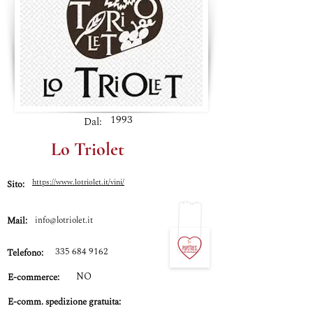
1993
Dal:
Lo Triolet
https://www.lotriolet.it/vini/
Sito:
Mail:
info@lotriolet.it
335 684 9162
Telefono:
NO
E-commerce:
E-comm.
spedizione gratuita: