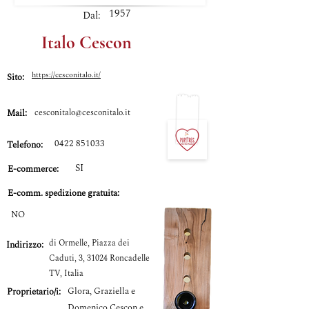
1957
Dal:
Italo Cescon
https://cesconitalo.it/
Sito:
Mail:
cesconitalo@cesconitalo.it
0422 851033
Telefono:
SI
E-commerce:
E-comm.
spedizione gratuita:
NO
di Ormelle, Piazza dei
Indirizzo:
Caduti, 3, 31024 Roncadelle
TV, Italia
Glora, Graziella e
Proprietario/i:
Domenico Cescon e