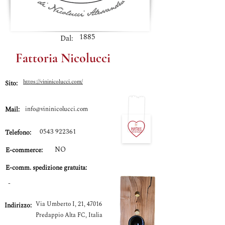
1885
Dal:
Fattoria Nicolucci
https://vininicolucci.com/
Sito:
Mail:
info@vininicolucci.com
0543 922361
Telefono:
NO
E-commerce:
E-comm.
spedizione gratuita:
-
Via Umberto I, 21, 47016
Indirizzo:
Predappio Alta FC, Italia