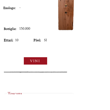
-
Enologo:
150.000
Bottiglie:
10
SI
Ettari:
Piwi:
VINI
Toscana