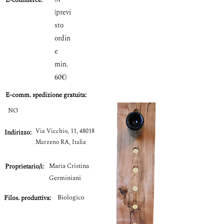
E-commerce:
(previ
sto
ordin
e
min.
60€)
E-comm.
spedizione gratuita:
NO
Via Vicchio, 11, 48018
Indirizzo:
Marzeno RA, Italia
Maria Cristina
Proprietario/i:
Germiniani
Biologico
Filos. produttiva: