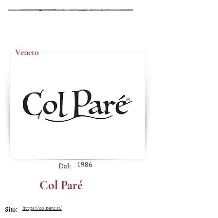
Veneto
1986
Dal:
Col Paré
https://colpare.it/
Sito: