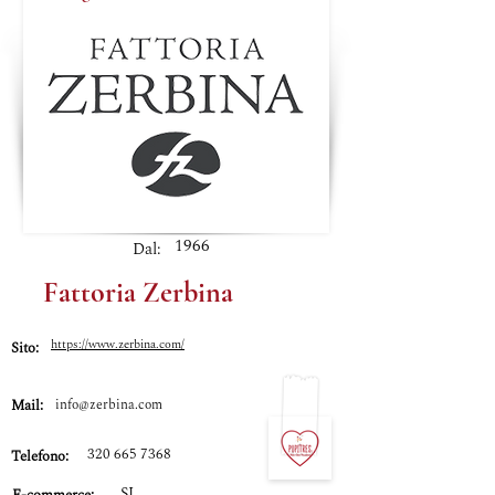
1966
Dal:
Fattoria Zerbina
https://www.zerbina.com/
Sito:
Mail:
info@zerbina.com
320 665 7368
Telefono:
SI