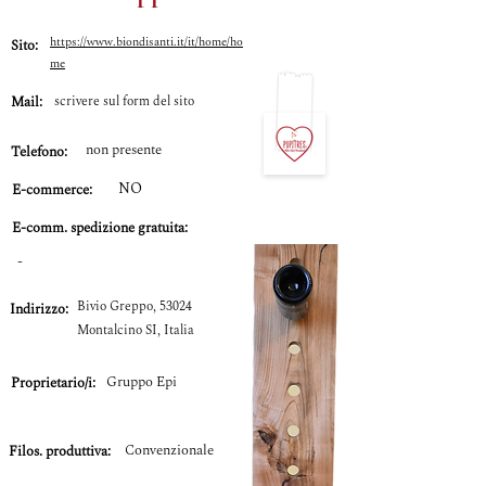
https://www.biondisanti.it/it/home/ho
Sito:
me
Mail:
scrivere sul form del sito
non presente
Telefono:
NO
E-commerce:
E-comm.
spedizione gratuita:
-
Bivio Greppo, 53024
Indirizzo:
Montalcino SI, Italia
Gruppo Epi
Proprietario/i:
Convenzionale
Filos. produttiva: