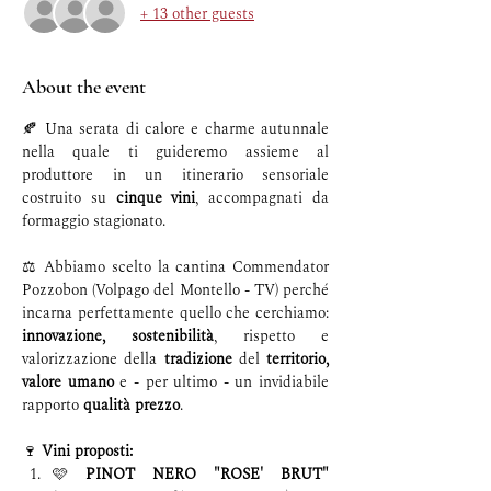
+ 13 other guests
About the event
🍂 Una serata di calore e charme autunnale 
nella quale ti guideremo assieme al 
produttore in un itinerario sensoriale 
costruito su 
cinque vini
, accompagnati da 
formaggio stagionato.
⚖️ Abbiamo scelto la cantina Commendator 
Pozzobon (Volpago del Montello - TV) perché 
incarna perfettamente quello che cerchiamo: 
innovazione,
sostenibilità
, rispetto e 
valorizzazione della 
tradizione
 del 
territorio, 
valore umano 
e - per ultimo - un invidiabile 
rapporto
 qualità prezzo
. 
🍷 
Vini proposti:
🩷 
PINOT NERO "ROSE' BRUT"