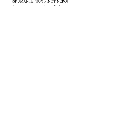
(SPUMANTE: 100% PINOT NERO)
Rosa tenue e profumo di fragoline di 
bosco.
 Bollicina fine e finale sapido, leggera e 
spensierata: 
Peter Pan
🟨 
"58 BIANCO" VENETO IGT
 (90% 
JOHANNITER, 10% CHARDONNAY)
Oro pallido con fiori bianchi e agrumi 
canditi.
Show More
Share this event
Informativa sulla privacy sito