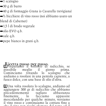
➡️1 scalogno
➡️30 g di burro
➡️40 g di formaggio Grana (o Casatella trevigiana)
➡️½ bicchiere di vino rosso (noi abbiamo usato un 
blend di Cabernet)
➡️1,5 l di brodo vegetale
➡️olio EVO q.b.
➡️sale q.b.
➡️pepe bianco in grani q.b.
Ricetta passo per passo.
1️⃣Prepariamo il soffritto di radicchio, se 
possibile meglio il giorno prima.   
Cominciamo tritando lo scalogno che 
andiamo a rosolare in una pentola capiente, a 
fuoco dolce, con una base di olio d’oliva. 
2️⃣Una volta rosolato lo scalogno, andiamo ad 
aggiungere 300 gr di radicchio che abbiamo 
precedentemente tagliato abbastanza 
finemente, lo facciamo appassire 
mescolandolo per qualche minuto, versiamo 
il vino rosso e continuiamo la cottura fino a 