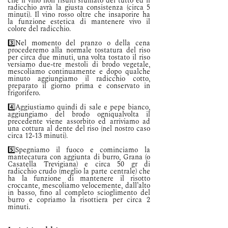
che il vino non risulti sfumato del tutto ed il 
radicchio avrà la giusta consistenza (circa 5 
minuti). Il vino rosso oltre che insaporire ha 
la funzione estetica di mantenere vivo il 
colore del radicchio. 
3️⃣Nel momento del pranzo o della cena 
procederemo alla normale tostatura del riso 
per circa due minuti, una volta tostato il riso 
versiamo due-tre mestoli di brodo vegetale, 
mescoliamo continuamente e dopo qualche 
minuto aggiungiamo il radicchio cotto, 
preparato il giorno prima e conservato in 
frigorifero. 
4️⃣Aggiustiamo quindi di sale e pepe bianco, 
aggiungiamo del brodo ogniqualvolta il 
precedente viene assorbito ed arriviamo ad 
una cottura al dente del riso (nel nostro caso 
circa 12-13 minuti). 
5️⃣Spegniamo il fuoco e cominciamo la 
mantecatura con aggiunta di burro, Grana (o 
Casatella Trevigiana) e circa 50 gr di 
radicchio crudo (meglio la parte centrale) che 
ha la funzione di mantenere il risotto 
croccante, mescoliamo velocemente, dall’alto 
in basso, fino al completo scioglimento del 
burro e copriamo la risottiera per circa 2 
minuti.