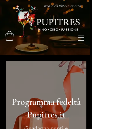
storie di vino e cucina
Programma fedeltà
Pupitres.it
Guadagna punti e