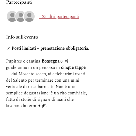
Partecipanti
+ 23 altri partecipanti
Info sull'evento
📌 
Posti limitati – prenotazione obbligatoria
. 
Pupitres e cantina 
Bonsegna
🏺 vi 
guideranno in un percorso in 
cinque tappe
— dal Moscato secco, ai celeberrimi rosati 
del Salento per terminare con una mini 
verticale di rossi barricati. Non è una 
semplice degustazione: è un rito conviviale, 
fatto di storie di vigna e di mani che 
lavorano la terra 👩‍🌾.
A Quintessenza Salentina troverai:
un tavolo che accoglie
, non che isola;
persone che arrivano con la tua stessa 