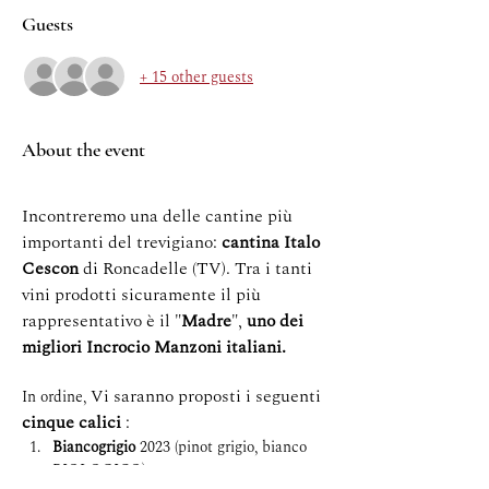
Guests
+ 15 other guests
About the event
Incontreremo una delle cantine più 
importanti del trevigiano: 
cantina Italo 
Cescon 
di Roncadelle (TV). Tra i tanti 
vini prodotti sicuramente il più 
rappresentativo è il "
Madre
", 
uno dei 
migliori Incrocio Manzoni italiani.
Vi saranno proposti i seguenti 
In ordine, 
cinque calici 
:
Biancogrigio
 2023 (pinot grigio, bianco 
BIOLOGICO);