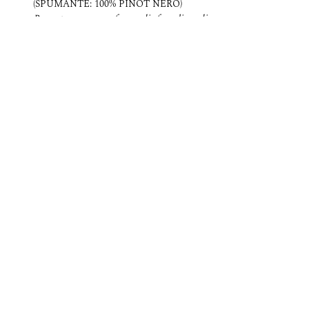
(SPUMANTE: 100% PINOT NERO)
Rosa tenue e profumo di fragoline di 
bosco.
 Bollicina fine e finale sapido, leggera e 
spensierata: 
Peter Pan
🟨 
"58 BIANCO" VENETO IGT
 (90% 
JOHANNITER, 10% CHARDONNAY)
Oro pallido con fiori bianchi e agrumi 
canditi.
Show More
Share this event
Informativa sulla privacy sito