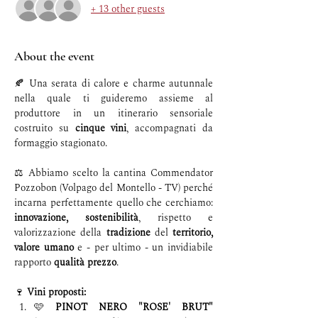
+ 13 other guests
About the event
🍂 Una serata di calore e charme autunnale 
nella quale ti guideremo assieme al 
produttore in un itinerario sensoriale 
costruito su 
cinque vini
, accompagnati da 
formaggio stagionato.
⚖️ Abbiamo scelto la cantina Commendator 
Pozzobon (Volpago del Montello - TV) perché 
incarna perfettamente quello che cerchiamo: 
innovazione,
sostenibilità
, rispetto e 
valorizzazione della 
tradizione
 del 
territorio, 
valore umano 
e - per ultimo - un invidiabile 
rapporto
 qualità prezzo
. 
🍷 
Vini proposti:
🩷 
PINOT NERO "ROSE' BRUT"